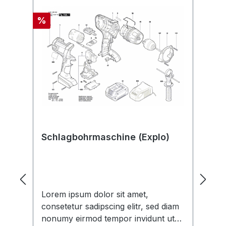
Produktgalerie überspringen
Rabatt
%
Schlagbohrmaschine (Explo)
G
Lorem ipsum dolor sit amet,
Au
consetetur sadipscing elitr, sed diam
Sc
nonumy eirmod tempor invidunt ut
wü